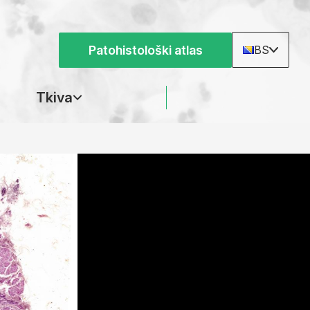
Patohistološki atlas
BS
Tkiva