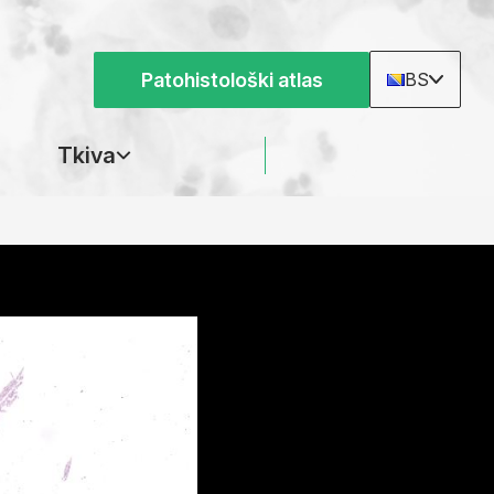
Patohistološki atlas
BS
Tkiva