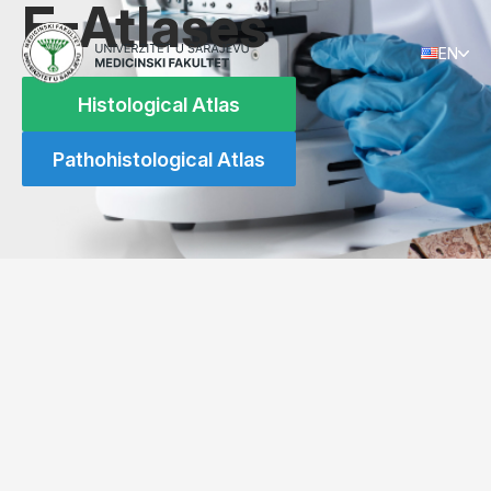
E-Atlases
EN
Histological Atlas
Pathohistological Atlas