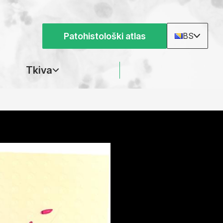
Patohistološki atlas
BS
Tkiva