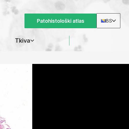
Patohistološki atlas
BS
Tkiva