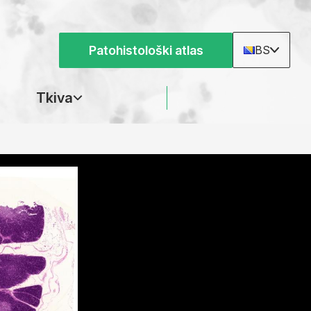
Patohistološki atlas
BS
Tkiva