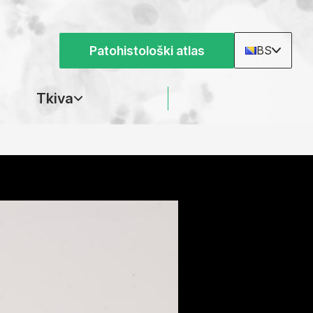
Patohistološki atlas
BS
Tkiva