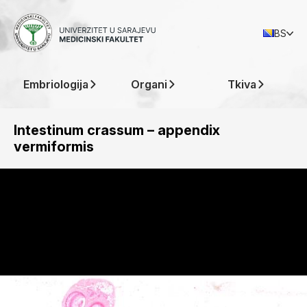
BS
Embriologija
Organi
Tkiva
Intestinum crassum – appendix
vermiformis