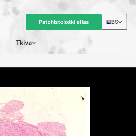
Patohistološki atlas
BS
Tkiva