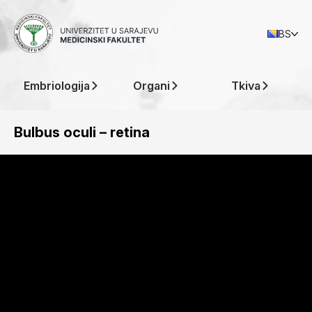
BS
Embriologija
Organi
Tkiva
Bulbus oculi – retina