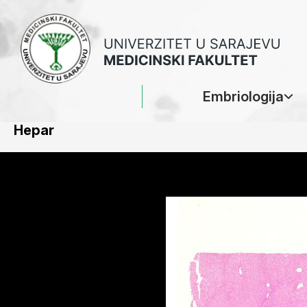
Embriologija
Hepar