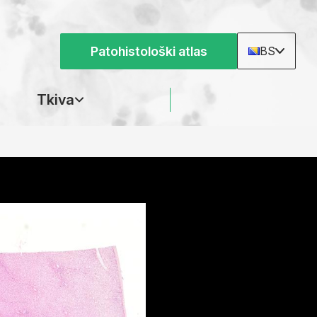
Patohistološki atlas
BS
Tkiva