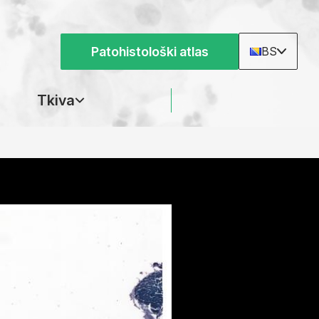
Patohistološki atlas
BS
Tkiva