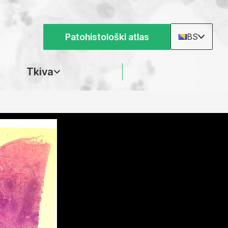
Patohistološki atlas
BS
Tkiva