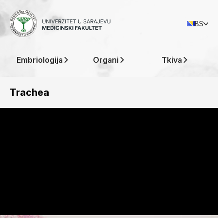
BS
Embriologija
Organi
Tkiva
Trachea